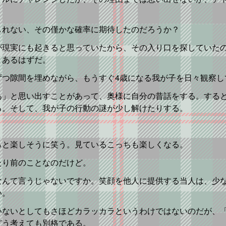
しれない、その僅かな確率に期待したのだろうか？
が現実にも起きると思っていたから、その入り口を探していた
」あるはずだ。
ずつ隙間を埋めながら、もうすぐ4歳になる我が子を日々観察し
あ」と思い出すことがあって、奥様に自分の昔話をする。する
る。そして、我が子の行動の謎が少し解けたりする。
らと楽しそうに笑う。見ているこっちも楽しくなる。
たり前のことなのだけど。
なんて言うじゃないですか。笑顔を他人に提供する当人は、少
い。
いないとしてもさほどカラッカラというわけではないのだが、
どう考えても別格である。