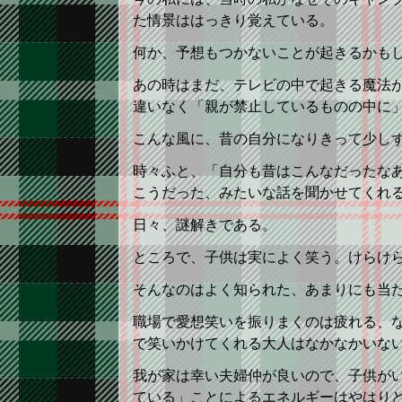
た情景ははっきり覚えている。
何か、予想もつかないことが起きるかも
あの時はまだ、テレビの中で起きる魔法
違いなく「親が禁止しているものの中に
こんな風に、昔の自分になりきって少し
時々ふと、「自分も昔はこんなだったな
こうだった、みたいな話を聞かせてくれ
日々、謎解きである。
ところで、子供は実によく笑う。けらけ
そんなのはよく知られた、あまりにも当
職場で愛想笑いを振りまくのは疲れる、
で笑いかけてくれる大人はなかなかいな
我が家は幸い夫婦仲が良いので、子供が
ている」ことによるエネルギーはやはり