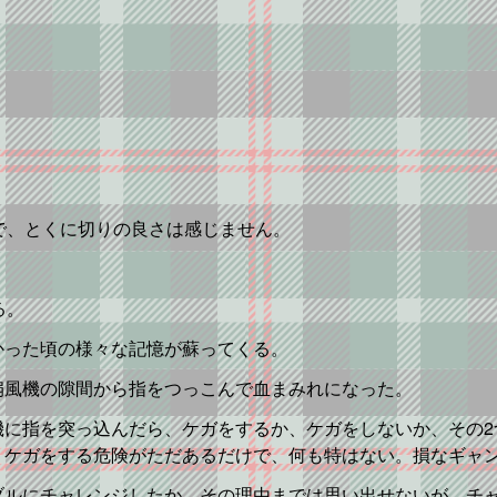
で、とくに切りの良さは感じません。
る。
かった頃の様々な記憶が蘇ってくる。
扇風機の隙間から指をつっこんで血まみれになった。
機に指を突っ込んだら、ケガをするか、ケガをしないか、その2
。ケガをする危険がただあるだけで、何も特はない。損なギャ
ブルにチャレンジしたか、その理由までは思い出せないが、チ