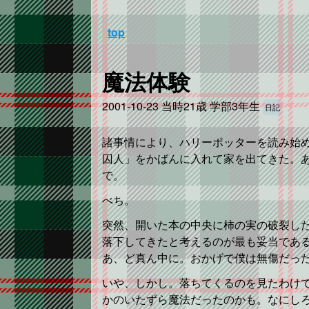
top
魔法体験
2001-10-23
当時21歳 学部3年生
日記
諸事情により、ハリーポッターを読み始
囚人」をかばんに入れて家を出てきた。あ
で。
べち。
突然、開いた本の中央に柿の実の破裂し
落下してきたと考えるのが最も妥当であ
あ、ど真ん中に。おかげで僕は無傷だっ
いや、しかし。落ちてくるのを見たわけ
かのいたずら魔法だったのかも。なにし